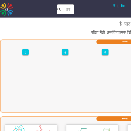
ने
En
|
ई-पाठ
बहिरा मैत्री अन्तर्क्रियात्मक 
कक्षा छान
१
२
३
विषय छान