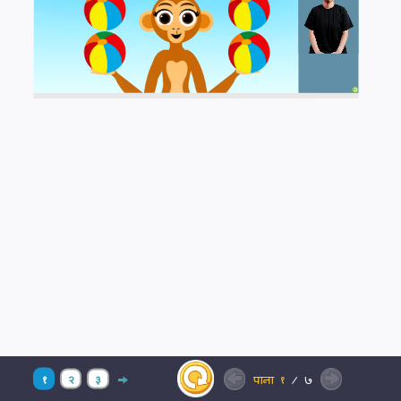
१
२
३
पाना
१
/
७