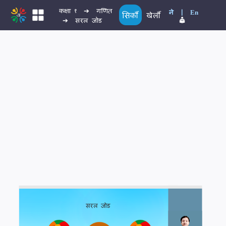
कक्षा १
 ➔ 
गणित
ने
 | 
En
सिकौँ
खेलौँ
 ➔ 
सरल जोड
सरल जोड